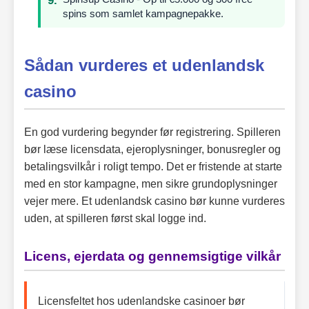
spins som samlet kampagnepakke.
Sådan vurderes et udenlandsk
casino
En god vurdering begynder før registrering. Spilleren
bør læse licensdata, ejeroplysninger, bonusregler og
betalingsvilkår i roligt tempo. Det er fristende at starte
med en stor kampagne, men sikre grundoplysninger
vejer mere. Et udenlandsk casino bør kunne vurderes
uden, at spilleren først skal logge ind.
Licens, ejerdata og gennemsigtige vilkår
Licensfeltet hos udenlandske casinoer bør