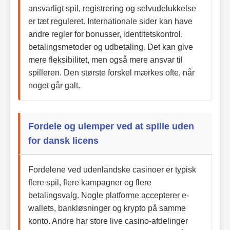
ansvarligt spil, registrering og selvudelukkelse
er tæt reguleret. Internationale sider kan have
andre regler for bonusser, identitetskontrol,
betalingsmetoder og udbetaling. Det kan give
mere fleksibilitet, men også mere ansvar til
spilleren. Den største forskel mærkes ofte, når
noget går galt.
Fordele og ulemper ved at spille uden
for dansk licens
Fordelene ved udenlandske casinoer er typisk
flere spil, flere kampagner og flere
betalingsvalg. Nogle platforme accepterer e-
wallets, bankløsninger og krypto på samme
konto. Andre har store live casino-afdelinger