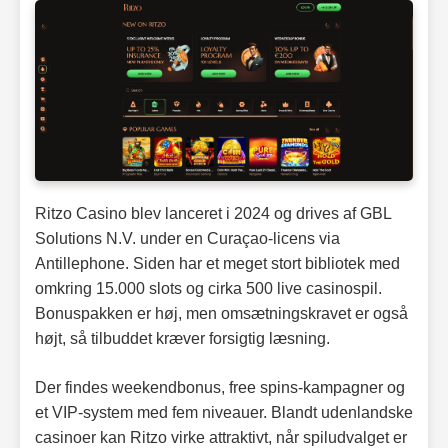
Ritzo Casino blev lanceret i 2024 og drives af GBL
Solutions N.V. under en Curaçao-licens via
Antillephone. Siden har et meget stort bibliotek med
omkring 15.000 slots og cirka 500 live casinospil.
Bonuspakken er høj, men omsætningskravet er også
højt, så tilbuddet kræver forsigtig læsning.
Der findes weekendbonus, free spins-kampagner og
et VIP-system med fem niveauer. Blandt udenlandske
casinoer kan Ritzo virke attraktivt, når spiludvalget er