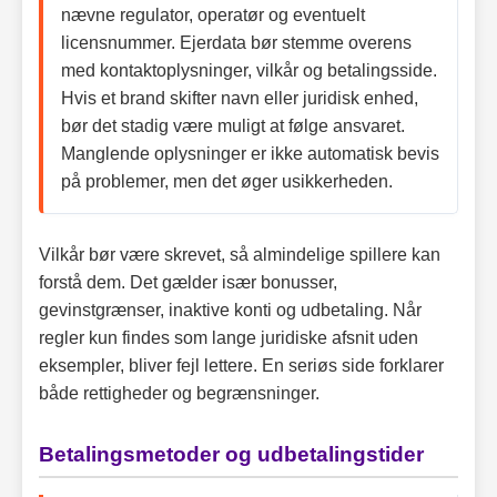
nævne regulator, operatør og eventuelt
licensnummer. Ejerdata bør stemme overens
med kontaktoplysninger, vilkår og betalingsside.
Hvis et brand skifter navn eller juridisk enhed,
bør det stadig være muligt at følge ansvaret.
Manglende oplysninger er ikke automatisk bevis
på problemer, men det øger usikkerheden.
Vilkår bør være skrevet, så almindelige spillere kan
forstå dem. Det gælder især bonusser,
gevinstgrænser, inaktive konti og udbetaling. Når
regler kun findes som lange juridiske afsnit uden
eksempler, bliver fejl lettere. En seriøs side forklarer
både rettigheder og begrænsninger.
Betalingsmetoder og udbetalingstider