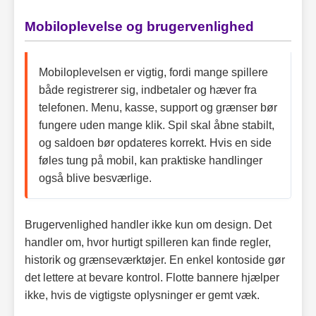
Mobiloplevelse og brugervenlighed
Mobiloplevelsen er vigtig, fordi mange spillere
både registrerer sig, indbetaler og hæver fra
telefonen. Menu, kasse, support og grænser bør
fungere uden mange klik. Spil skal åbne stabilt,
og saldoen bør opdateres korrekt. Hvis en side
føles tung på mobil, kan praktiske handlinger
også blive besværlige.
Brugervenlighed handler ikke kun om design. Det
handler om, hvor hurtigt spilleren kan finde regler,
historik og grænseværktøjer. En enkel kontoside gør
det lettere at bevare kontrol. Flotte bannere hjælper
ikke, hvis de vigtigste oplysninger er gemt væk.