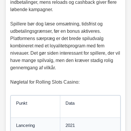
indbetalinger, mens reloads og cashback giver flere
løbende kampagner.
Spillere bør dog læse omsætning, tidsfrist og
udbetalingsgrænser, før en bonus aktiveres.
Platformens særpræg er det brede spiludvalg
kombineret med et loyalitetsprogram med fem
niveauer. Det gør siden interessant for spillere, der vil
have mange spilvalg, men den kræver stadig rolig
gennemgang af vilkår.
Nøgletal for Rolling Slots Casino:
Punkt
Data
Lancering
2021