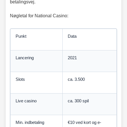
betalingsvej.
Nøgletal for National Casino:
Punkt
Data
Lancering
2021
Slots
ca. 3.500
Live casino
ca. 300 spil
Min. indbetaling
€10 ved kort og e-