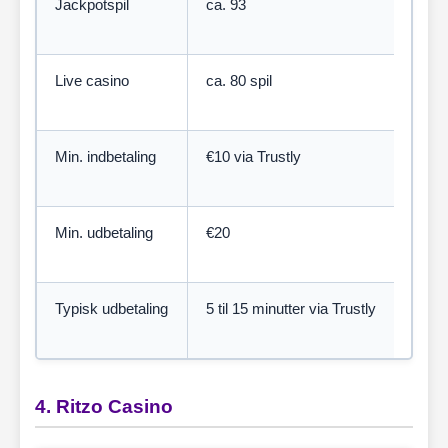
Jackpotspil
ca. 93
Live casino
ca. 80 spil
Min. indbetaling
€10 via Trustly
Min. udbetaling
€20
Typisk udbetaling
5 til 15 minutter via Trustly
4. Ritzo Casino