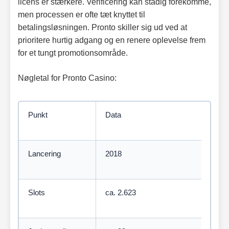
licens er stærkere. Verificering kan stadig forekomme,
men processen er ofte tæt knyttet til
betalingsløsningen. Pronto skiller sig ud ved at
prioritere hurtig adgang og en renere oplevelse frem
for et tungt promotionsområde.
Nøgletal for Pronto Casino:
Punkt
Data
Lancering
2018
Slots
ca. 2.623