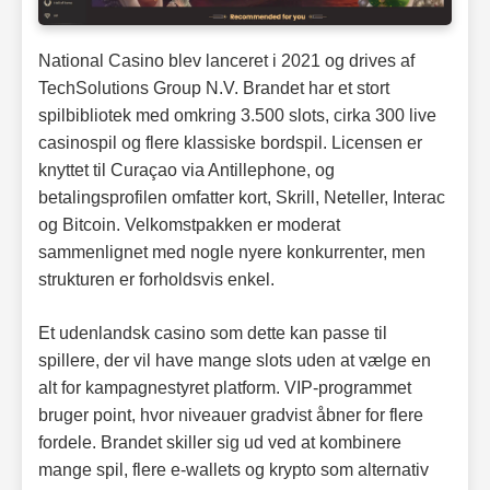
National Casino blev lanceret i 2021 og drives af
TechSolutions Group N.V. Brandet har et stort
spilbibliotek med omkring 3.500 slots, cirka 300 live
casinospil og flere klassiske bordspil. Licensen er
knyttet til Curaçao via Antillephone, og
betalingsprofilen omfatter kort, Skrill, Neteller, Interac
og Bitcoin. Velkomstpakken er moderat
sammenlignet med nogle nyere konkurrenter, men
strukturen er forholdsvis enkel.
Et udenlandsk casino som dette kan passe til
spillere, der vil have mange slots uden at vælge en
alt for kampagnestyret platform. VIP-programmet
bruger point, hvor niveauer gradvist åbner for flere
fordele. Brandet skiller sig ud ved at kombinere
mange spil, flere e-wallets og krypto som alternativ