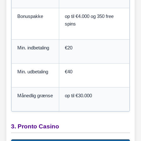
Bonuspakke
op til €4.000 og 350 free
spins
Min. indbetaling
€20
Min. udbetaling
€40
Månedlig grænse
op til €30.000
3. Pronto Casino