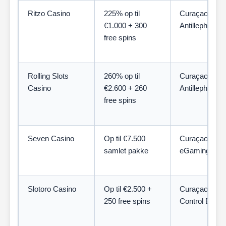
Ritzo Casino
225% op til
Curaçao via
€1.000 + 300
Antillephone
free spins
Rolling Slots
260% op til
Curaçao via
Casino
€2.600 + 260
Antillephone
free spins
Seven Casino
Op til €7.500
Curaçao
samlet pakke
eGaming
Slotoro Casino
Op til €2.500 +
Curaçao Gam
250 free spins
Control Board